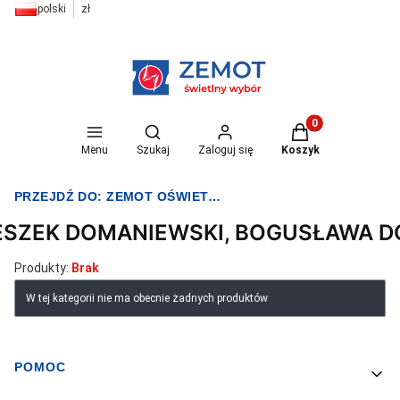
polski
zł
Otwórz wyszukiwarkę
Produkty w koszyk
Menu
Szukaj
Zaloguj się
Koszyk
PRZEJDŹ DO:
ZEMOT OŚWIETLENIE I ELEKTRYKA
ESZEK DOMANIEWSKI, BOGUSŁAWA 
Produkty:
Brak
Lista produktów
W tej kategorii nie ma obecnie żadnych produktów
POMOC
Linki w stopce