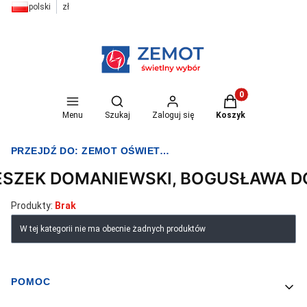
polski
zł
Otwórz wyszukiwarkę
Produkty w koszyk
Menu
Szukaj
Zaloguj się
Koszyk
PRZEJDŹ DO:
ZEMOT OŚWIETLENIE I ELEKTRYKA
ESZEK DOMANIEWSKI, BOGUSŁAWA 
Produkty:
Brak
Lista produktów
W tej kategorii nie ma obecnie żadnych produktów
POMOC
Linki w stopce