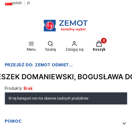
polski
zł
Otwórz wyszukiwarkę
Produkty w koszyk
Menu
Szukaj
Zaloguj się
Koszyk
PRZEJDŹ DO:
ZEMOT OŚWIETLENIE I ELEKTRYKA
ESZEK DOMANIEWSKI, BOGUSŁAWA 
Produkty:
Brak
Lista produktów
W tej kategorii nie ma obecnie żadnych produktów
POMOC
Linki w stopce