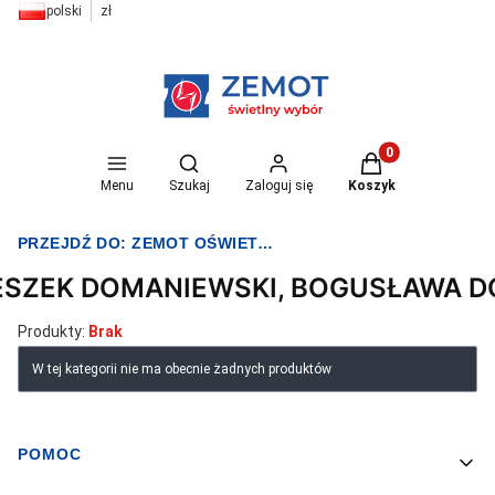
polski
zł
Otwórz wyszukiwarkę
Produkty w koszyk
Menu
Szukaj
Zaloguj się
Koszyk
PRZEJDŹ DO:
ZEMOT OŚWIETLENIE I ELEKTRYKA
ESZEK DOMANIEWSKI, BOGUSŁAWA 
Produkty:
Brak
Lista produktów
W tej kategorii nie ma obecnie żadnych produktów
POMOC
Linki w stopce