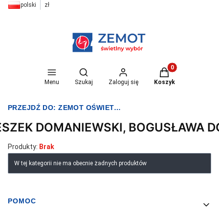
polski
zł
Otwórz wyszukiwarkę
Produkty w koszyk
Menu
Szukaj
Zaloguj się
Koszyk
PRZEJDŹ DO:
ZEMOT OŚWIETLENIE I ELEKTRYKA
ESZEK DOMANIEWSKI, BOGUSŁAWA 
Produkty:
Brak
Lista produktów
W tej kategorii nie ma obecnie żadnych produktów
POMOC
Linki w stopce