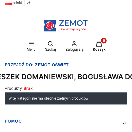
polski
zł
Otwórz wyszukiwarkę
Produkty w koszyk
Menu
Szukaj
Zaloguj się
Koszyk
PRZEJDŹ DO:
ZEMOT OŚWIETLENIE I ELEKTRYKA
ESZEK DOMANIEWSKI, BOGUSŁAWA 
Produkty:
Brak
Lista produktów
W tej kategorii nie ma obecnie żadnych produktów
POMOC
Linki w stopce