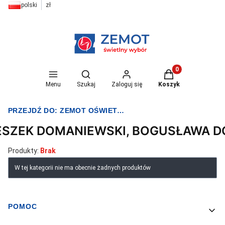
polski
zł
Otwórz wyszukiwarkę
Produkty w koszyk
Menu
Szukaj
Zaloguj się
Koszyk
PRZEJDŹ DO:
ZEMOT OŚWIETLENIE I ELEKTRYKA
ESZEK DOMANIEWSKI, BOGUSŁAWA 
Produkty:
Brak
Lista produktów
W tej kategorii nie ma obecnie żadnych produktów
POMOC
Linki w stopce