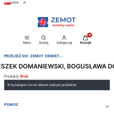
polski
zł
Otwórz wyszukiwarkę
Produkty w koszyk
Menu
Szukaj
Zaloguj się
Koszyk
PRZEJDŹ DO:
ZEMOT OŚWIETLENIE I ELEKTRYKA
ESZEK DOMANIEWSKI, BOGUSŁAWA 
Produkty:
Brak
Lista produktów
W tej kategorii nie ma obecnie żadnych produktów
POMOC
Linki w stopce