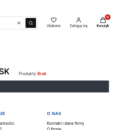
Produkty w kosz
Wyczyść
Szukaj
Ulubione
Zaloguj się
Koszyk
SK
Produkty:
Brak
JE
O NAS
watności
Kontakt i dane firmy
?
O firmie