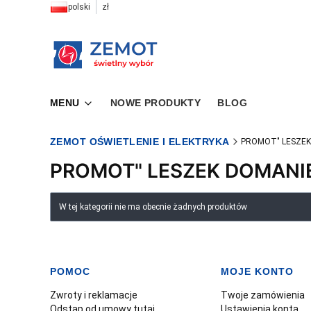
polski
zł
MENU
NOWE PRODUKTY
BLOG
ZEMOT OŚWIETLENIE I ELEKTRYKA
PROMOT" LESZEK
PROMOT" LESZEK DOMANI
Lista produktów
W tej kategorii nie ma obecnie żadnych produktów
POMOC
MOJE KONTO
Linki w stopce
Zwroty i reklamacje
Twoje zamówienia
Odstąp od umowy tutaj
Ustawienia konta