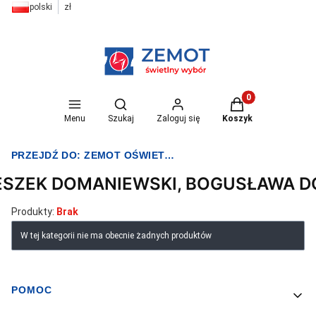
polski
zł
Otwórz wyszukiwarkę
Produkty w koszyk
Menu
Szukaj
Zaloguj się
Koszyk
PRZEJDŹ DO:
ZEMOT OŚWIETLENIE I ELEKTRYKA
ESZEK DOMANIEWSKI, BOGUSŁAWA 
Produkty:
Brak
Lista produktów
W tej kategorii nie ma obecnie żadnych produktów
POMOC
Linki w stopce