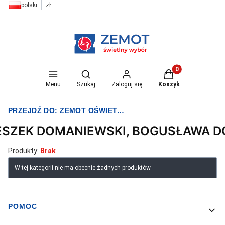
polski
zł
Otwórz wyszukiwarkę
Produkty w koszyk
Menu
Szukaj
Zaloguj się
Koszyk
PRZEJDŹ DO:
ZEMOT OŚWIETLENIE I ELEKTRYKA
ESZEK DOMANIEWSKI, BOGUSŁAWA 
Produkty:
Brak
Lista produktów
W tej kategorii nie ma obecnie żadnych produktów
POMOC
Linki w stopce