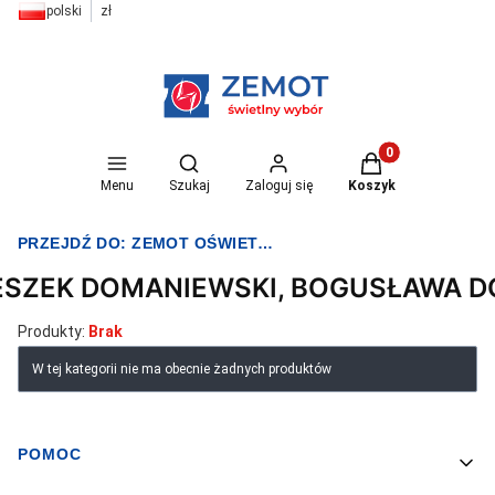
polski
zł
Otwórz wyszukiwarkę
Produkty w koszyk
Menu
Szukaj
Zaloguj się
Koszyk
PRZEJDŹ DO:
ZEMOT OŚWIETLENIE I ELEKTRYKA
ESZEK DOMANIEWSKI, BOGUSŁAWA 
Produkty:
Brak
Lista produktów
W tej kategorii nie ma obecnie żadnych produktów
POMOC
Linki w stopce