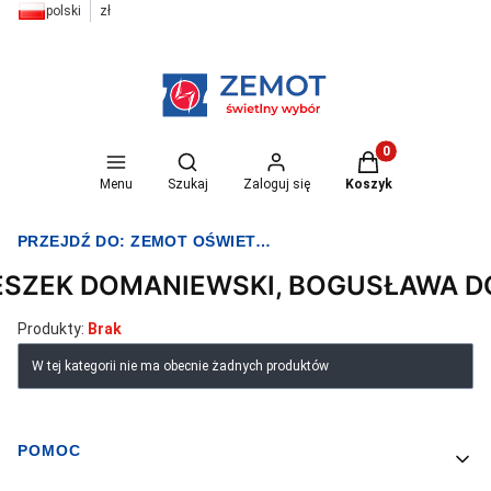
polski
zł
Otwórz wyszukiwarkę
Produkty w koszyk
Menu
Szukaj
Zaloguj się
Koszyk
PRZEJDŹ DO:
ZEMOT OŚWIETLENIE I ELEKTRYKA
ESZEK DOMANIEWSKI, BOGUSŁAWA 
Produkty:
Brak
Lista produktów
W tej kategorii nie ma obecnie żadnych produktów
POMOC
Linki w stopce