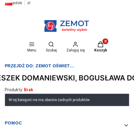
polski
zł
Otwórz wyszukiwarkę
Produkty w koszyk
Menu
Szukaj
Zaloguj się
Koszyk
PRZEJDŹ DO:
ZEMOT OŚWIETLENIE I ELEKTRYKA
ESZEK DOMANIEWSKI, BOGUSŁAWA 
Produkty:
Brak
Lista produktów
W tej kategorii nie ma obecnie żadnych produktów
POMOC
Linki w stopce