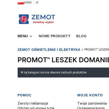
polski
zł
MENU
NOWE PRODUKTY
BLOG
ZEMOT OŚWIETLENIE I ELEKTRYKA
PROMOT" LESZEK
PROMOT" LESZEK DOMANI
Lista produktów
W tej kategorii nie ma obecnie żadnych produktów
POMOC
MOJE KONTO
Linki w stopce
Zwroty i reklamacje
Twoje zamówienia
Odstąp od umowy tutaj
Ustawienia konta