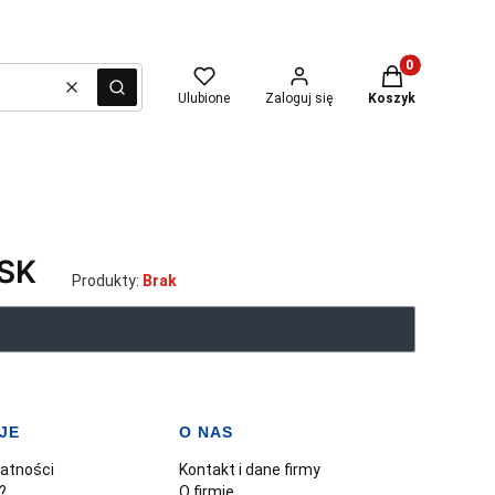
Produkty w kosz
Wyczyść
Szukaj
Ulubione
Zaloguj się
Koszyk
SK
Produkty:
Brak
JE
O NAS
watności
Kontakt i dane firmy
?
O firmie