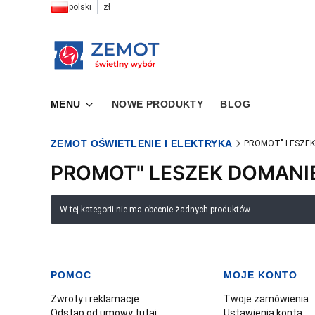
polski
zł
MENU
NOWE PRODUKTY
BLOG
ZEMOT OŚWIETLENIE I ELEKTRYKA
PROMOT" LESZEK
PROMOT" LESZEK DOMANI
Lista produktów
W tej kategorii nie ma obecnie żadnych produktów
POMOC
MOJE KONTO
Linki w stopce
Zwroty i reklamacje
Twoje zamówienia
Odstąp od umowy tutaj
Ustawienia konta