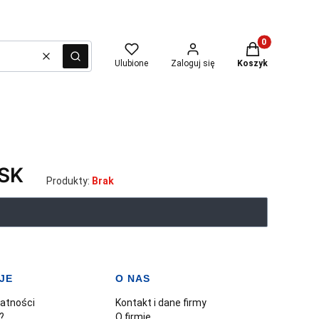
Produkty w kosz
Wyczyść
Szukaj
Ulubione
Zaloguj się
Koszyk
SK
Produkty:
Brak
JE
O NAS
watności
Kontakt i dane firmy
?
O firmie