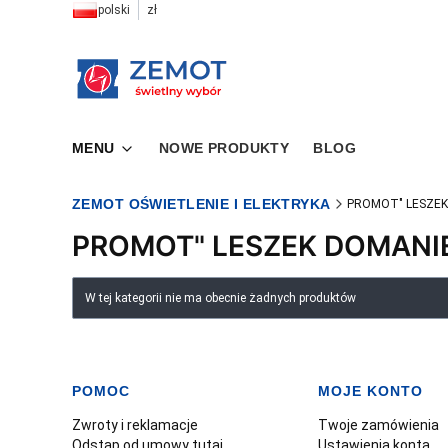
polski
zł
MENU
NOWE PRODUKTY
BLOG
ZEMOT OŚWIETLENIE I ELEKTRYKA
PROMOT" LESZEK
PROMOT" LESZEK DOMANI
Lista produktów
W tej kategorii nie ma obecnie żadnych produktów
POMOC
MOJE KONTO
Linki w stopce
Zwroty i reklamacje
Twoje zamówienia
Odstąp od umowy tutaj
Ustawienia konta