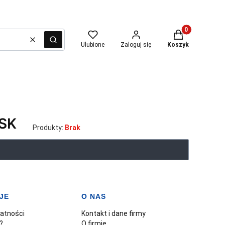
Produkty w kosz
Wyczyść
Szukaj
Ulubione
Zaloguj się
Koszyk
SK
Produkty:
Brak
JE
O NAS
watności
Kontakt i dane firmy
?
O firmie