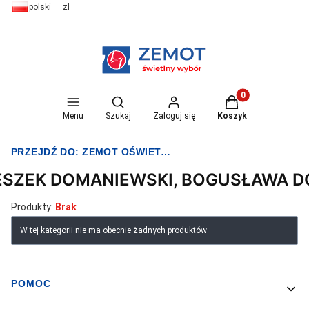
polski
zł
Otwórz wyszukiwarkę
Produkty w koszyk
Menu
Szukaj
Zaloguj się
Koszyk
PRZEJDŹ DO:
ZEMOT OŚWIETLENIE I ELEKTRYKA
ESZEK DOMANIEWSKI, BOGUSŁAWA 
Produkty:
Brak
Lista produktów
W tej kategorii nie ma obecnie żadnych produktów
POMOC
Linki w stopce