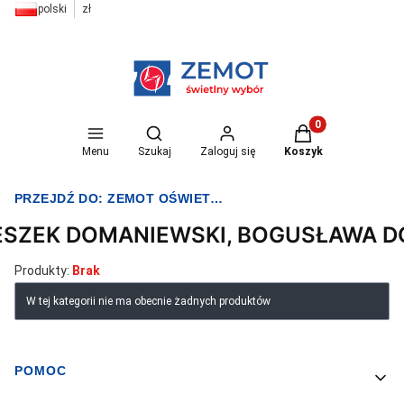
polski
zł
Otwórz wyszukiwarkę
Produkty w koszyk
Menu
Szukaj
Zaloguj się
Koszyk
PRZEJDŹ DO:
ZEMOT OŚWIETLENIE I ELEKTRYKA
ESZEK DOMANIEWSKI, BOGUSŁAWA 
Produkty:
Brak
Lista produktów
W tej kategorii nie ma obecnie żadnych produktów
POMOC
Linki w stopce