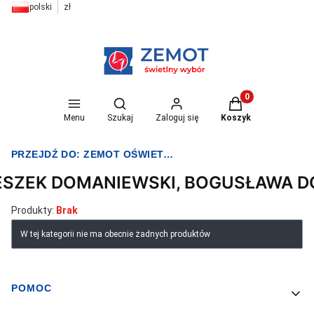
polski
zł
Otwórz wyszukiwarkę
Produkty w koszyk
Menu
Szukaj
Zaloguj się
Koszyk
PRZEJDŹ DO:
ZEMOT OŚWIETLENIE I ELEKTRYKA
ESZEK DOMANIEWSKI, BOGUSŁAWA 
Produkty:
Brak
Lista produktów
W tej kategorii nie ma obecnie żadnych produktów
POMOC
Linki w stopce