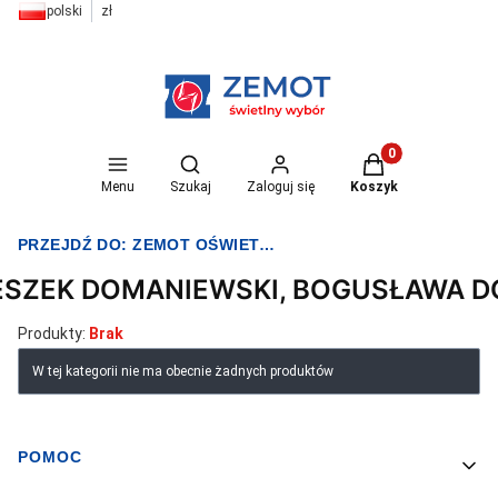
polski
zł
Otwórz wyszukiwarkę
Produkty w koszyk
Menu
Szukaj
Zaloguj się
Koszyk
PRZEJDŹ DO:
ZEMOT OŚWIETLENIE I ELEKTRYKA
ESZEK DOMANIEWSKI, BOGUSŁAWA 
Produkty:
Brak
Lista produktów
W tej kategorii nie ma obecnie żadnych produktów
POMOC
Linki w stopce