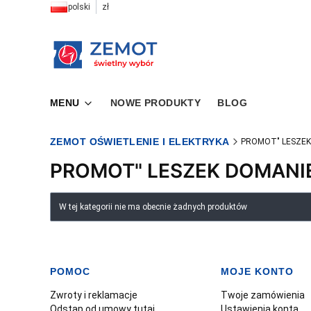
polski
zł
MENU
NOWE PRODUKTY
BLOG
ZEMOT OŚWIETLENIE I ELEKTRYKA
PROMOT" LESZEK
PROMOT" LESZEK DOMANI
Lista produktów
W tej kategorii nie ma obecnie żadnych produktów
POMOC
MOJE KONTO
Linki w stopce
Zwroty i reklamacje
Twoje zamówienia
Odstąp od umowy tutaj
Ustawienia konta