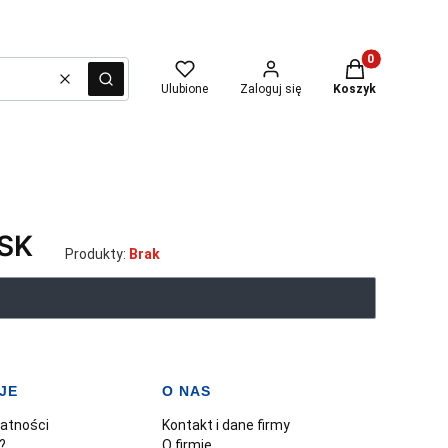
Produkty w kosz
Wyczyść
Szukaj
Ulubione
Zaloguj się
Koszyk
SK
Produkty:
Brak
JE
O NAS
watności
Kontakt i dane firmy
?
O firmie