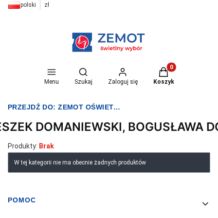
polski
zł
Otwórz wyszukiwarkę
Produkty w koszyk
Menu
Szukaj
Zaloguj się
Koszyk
PRZEJDŹ DO:
ZEMOT OŚWIETLENIE I ELEKTRYKA
ESZEK DOMANIEWSKI, BOGUSŁAWA 
Produkty:
Brak
Lista produktów
W tej kategorii nie ma obecnie żadnych produktów
POMOC
Linki w stopce