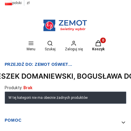
polski
zł
Otwórz wyszukiwarkę
Produkty w koszyk
Menu
Szukaj
Zaloguj się
Koszyk
PRZEJDŹ DO:
ZEMOT OŚWIETLENIE I ELEKTRYKA
ESZEK DOMANIEWSKI, BOGUSŁAWA 
Produkty:
Brak
Lista produktów
W tej kategorii nie ma obecnie żadnych produktów
POMOC
Linki w stopce