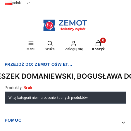
polski
zł
Otwórz wyszukiwarkę
Produkty w koszyk
Menu
Szukaj
Zaloguj się
Koszyk
PRZEJDŹ DO:
ZEMOT OŚWIETLENIE I ELEKTRYKA
ESZEK DOMANIEWSKI, BOGUSŁAWA 
Produkty:
Brak
Lista produktów
W tej kategorii nie ma obecnie żadnych produktów
POMOC
Linki w stopce