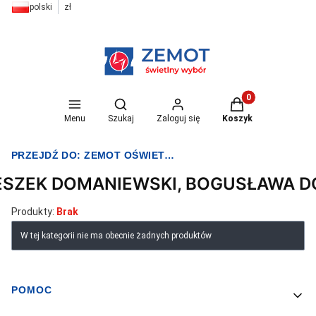
polski
zł
Otwórz wyszukiwarkę
Produkty w koszyk
Menu
Szukaj
Zaloguj się
Koszyk
PRZEJDŹ DO:
ZEMOT OŚWIETLENIE I ELEKTRYKA
ESZEK DOMANIEWSKI, BOGUSŁAWA 
Produkty:
Brak
Lista produktów
W tej kategorii nie ma obecnie żadnych produktów
POMOC
Linki w stopce