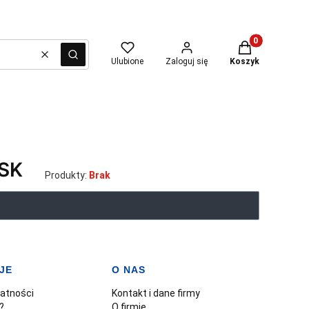
Produkty w kosz
Wyczyść
Szukaj
Ulubione
Zaloguj się
Koszyk
SK
Produkty:
Brak
JE
O NAS
watności
Kontakt i dane firmy
?
O firmie