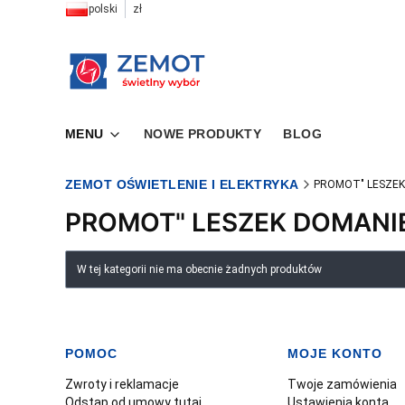
polski
zł
MENU
NOWE PRODUKTY
BLOG
ZEMOT OŚWIETLENIE I ELEKTRYKA
PROMOT" LESZEK
PROMOT" LESZEK DOMANI
Lista produktów
W tej kategorii nie ma obecnie żadnych produktów
POMOC
MOJE KONTO
Linki w stopce
Zwroty i reklamacje
Twoje zamówienia
Odstąp od umowy tutaj
Ustawienia konta