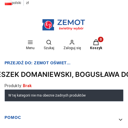
polski
zł
Otwórz wyszukiwarkę
Produkty w koszyk
Menu
Szukaj
Zaloguj się
Koszyk
PRZEJDŹ DO:
ZEMOT OŚWIETLENIE I ELEKTRYKA
ESZEK DOMANIEWSKI, BOGUSŁAWA 
Produkty:
Brak
Lista produktów
W tej kategorii nie ma obecnie żadnych produktów
POMOC
Linki w stopce