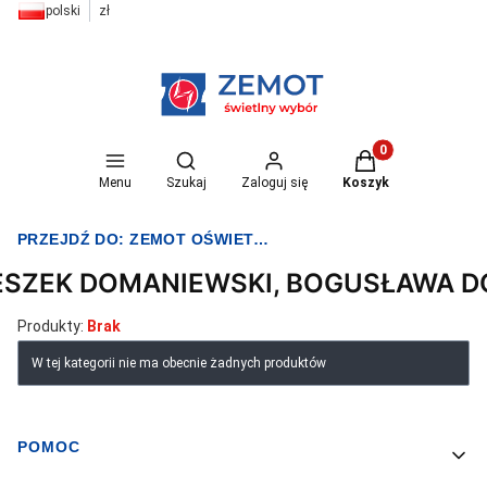
polski
zł
Otwórz wyszukiwarkę
Produkty w koszyk
Menu
Szukaj
Zaloguj się
Koszyk
PRZEJDŹ DO:
ZEMOT OŚWIETLENIE I ELEKTRYKA
ESZEK DOMANIEWSKI, BOGUSŁAWA 
Produkty:
Brak
Lista produktów
W tej kategorii nie ma obecnie żadnych produktów
POMOC
Linki w stopce