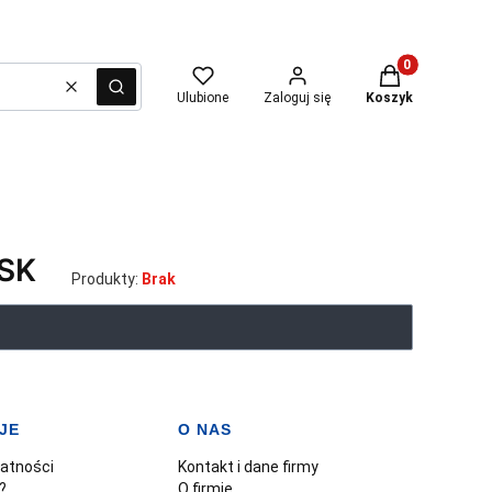
Produkty w kosz
Wyczyść
Szukaj
Ulubione
Zaloguj się
Koszyk
SK
Produkty:
Brak
JE
O NAS
watności
Kontakt i dane firmy
?
O firmie