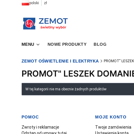
polski
zł
MENU
NOWE PRODUKTY
BLOG
ZEMOT OŚWIETLENIE I ELEKTRYKA
PROMOT" LESZEK
PROMOT" LESZEK DOMANI
Lista produktów
W tej kategorii nie ma obecnie żadnych produktów
POMOC
MOJE KONTO
Linki w stopce
Zwroty i reklamacje
Twoje zamówienia
Odstąp od umowy tutaj
Ustawienia konta