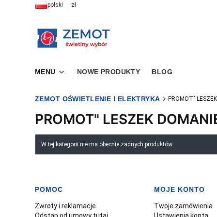
polski
zł
MENU
NOWE PRODUKTY
BLOG
ZEMOT OŚWIETLENIE I ELEKTRYKA
PROMOT" LESZEK
PROMOT" LESZEK DOMANI
Lista produktów
W tej kategorii nie ma obecnie żadnych produktów
POMOC
MOJE KONTO
Linki w stopce
Zwroty i reklamacje
Twoje zamówienia
Odstąp od umowy tutaj
Ustawienia konta