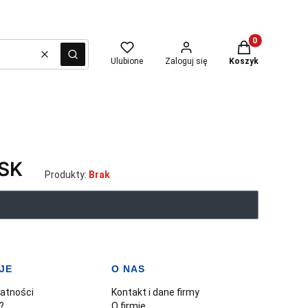
Produkty w kosz
Wyczyść
Szukaj
Ulubione
Zaloguj się
Koszyk
SK
Produkty:
Brak
JE
O NAS
watności
Kontakt i dane firmy
?
O firmie