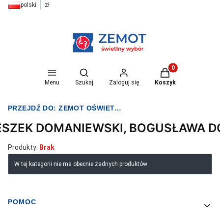
polski
zł
Otwórz wyszukiwarkę
Produkty w koszyk
Menu
Szukaj
Zaloguj się
Koszyk
PRZEJDŹ DO:
ZEMOT OŚWIETLENIE I ELEKTRYKA
ESZEK DOMANIEWSKI, BOGUSŁAWA 
Produkty:
Brak
Lista produktów
W tej kategorii nie ma obecnie żadnych produktów
POMOC
Linki w stopce