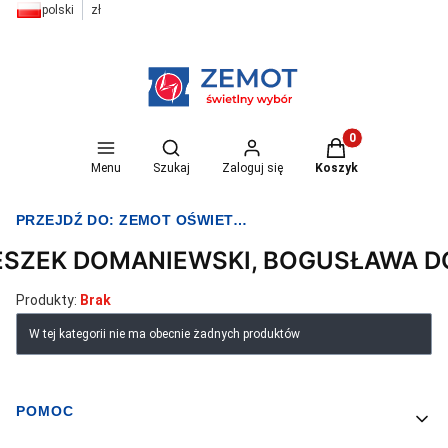
polski
zł
Otwórz wyszukiwarkę
Produkty w koszyk
Menu
Szukaj
Zaloguj się
Koszyk
PRZEJDŹ DO:
ZEMOT OŚWIETLENIE I ELEKTRYKA
ESZEK DOMANIEWSKI, BOGUSŁAWA 
Produkty:
Brak
Lista produktów
W tej kategorii nie ma obecnie żadnych produktów
POMOC
Linki w stopce