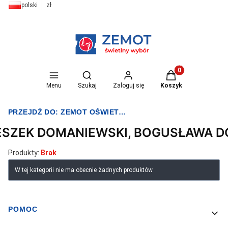
polski
zł
Otwórz wyszukiwarkę
Produkty w koszyk
Menu
Szukaj
Zaloguj się
Koszyk
PRZEJDŹ DO:
ZEMOT OŚWIETLENIE I ELEKTRYKA
ESZEK DOMANIEWSKI, BOGUSŁAWA 
Produkty:
Brak
Lista produktów
W tej kategorii nie ma obecnie żadnych produktów
POMOC
Linki w stopce