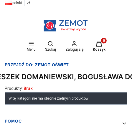
polski
zł
Otwórz wyszukiwarkę
Produkty w koszyk
Menu
Szukaj
Zaloguj się
Koszyk
PRZEJDŹ DO:
ZEMOT OŚWIETLENIE I ELEKTRYKA
ESZEK DOMANIEWSKI, BOGUSŁAWA 
Produkty:
Brak
Lista produktów
W tej kategorii nie ma obecnie żadnych produktów
POMOC
Linki w stopce