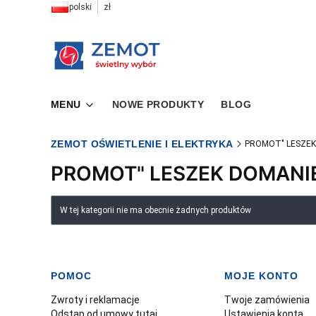
polski
zł
MENU
NOWE PRODUKTY
BLOG
ZEMOT OŚWIETLENIE I ELEKTRYKA
PROMOT" LESZEK
PROMOT" LESZEK DOMANI
Lista produktów
W tej kategorii nie ma obecnie żadnych produktów
POMOC
MOJE KONTO
Linki w stopce
Zwroty i reklamacje
Twoje zamówienia
Odstąp od umowy tutaj
Ustawienia konta