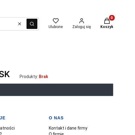
Produkty w kosz
Wyczyść
Szukaj
Ulubione
Zaloguj się
Koszyk
SK
Produkty:
Brak
JE
O NAS
watności
Kontakt i dane firmy
?
O firmie