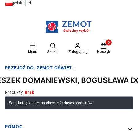
polski
zł
Otwórz wyszukiwarkę
Produkty w koszyk
Menu
Szukaj
Zaloguj się
Koszyk
PRZEJDŹ DO:
ZEMOT OŚWIETLENIE I ELEKTRYKA
ESZEK DOMANIEWSKI, BOGUSŁAWA 
Produkty:
Brak
Lista produktów
W tej kategorii nie ma obecnie żadnych produktów
POMOC
Linki w stopce