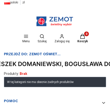
polski
zł
Otwórz wyszukiwarkę
Produkty w koszyk
Menu
Szukaj
Zaloguj się
Koszyk
PRZEJDŹ DO:
ZEMOT OŚWIETLENIE I ELEKTRYKA
ESZEK DOMANIEWSKI, BOGUSŁAWA 
Produkty:
Brak
Lista produktów
W tej kategorii nie ma obecnie żadnych produktów
POMOC
Linki w stopce