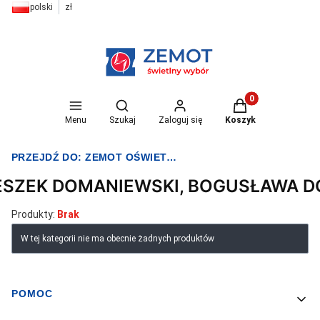
polski
zł
Otwórz wyszukiwarkę
Produkty w koszyk
Menu
Szukaj
Zaloguj się
Koszyk
PRZEJDŹ DO:
ZEMOT OŚWIETLENIE I ELEKTRYKA
ESZEK DOMANIEWSKI, BOGUSŁAWA 
Produkty:
Brak
Lista produktów
W tej kategorii nie ma obecnie żadnych produktów
POMOC
Linki w stopce