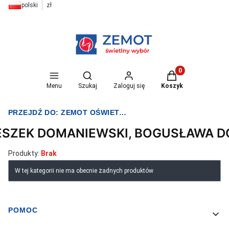
polski
zł
Otwórz wyszukiwarkę
Produkty w koszyk
Menu
Szukaj
Zaloguj się
Koszyk
PRZEJDŹ DO:
ZEMOT OŚWIETLENIE I ELEKTRYKA
ESZEK DOMANIEWSKI, BOGUSŁAWA 
Produkty:
Brak
Lista produktów
W tej kategorii nie ma obecnie żadnych produktów
POMOC
Linki w stopce