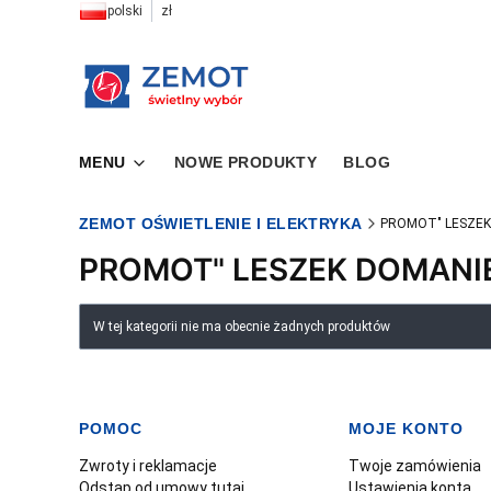
polski
zł
MENU
NOWE PRODUKTY
BLOG
ZEMOT OŚWIETLENIE I ELEKTRYKA
PROMOT" LESZEK
PROMOT" LESZEK DOMANI
Lista produktów
W tej kategorii nie ma obecnie żadnych produktów
POMOC
MOJE KONTO
Linki w stopce
Zwroty i reklamacje
Twoje zamówienia
Odstąp od umowy tutaj
Ustawienia konta