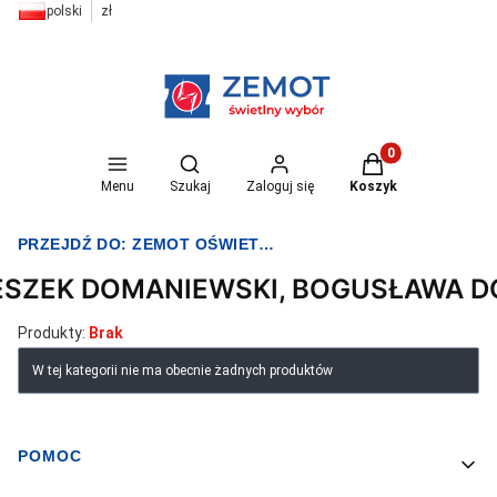
polski
zł
Otwórz wyszukiwarkę
Produkty w koszyk
Menu
Szukaj
Zaloguj się
Koszyk
PRZEJDŹ DO:
ZEMOT OŚWIETLENIE I ELEKTRYKA
ESZEK DOMANIEWSKI, BOGUSŁAWA 
Produkty:
Brak
Lista produktów
W tej kategorii nie ma obecnie żadnych produktów
POMOC
Linki w stopce