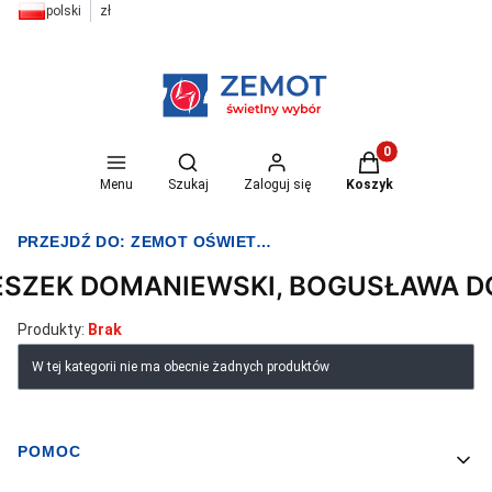
polski
zł
Otwórz wyszukiwarkę
Produkty w koszyk
Menu
Szukaj
Zaloguj się
Koszyk
PRZEJDŹ DO:
ZEMOT OŚWIETLENIE I ELEKTRYKA
ESZEK DOMANIEWSKI, BOGUSŁAWA 
Produkty:
Brak
Lista produktów
W tej kategorii nie ma obecnie żadnych produktów
POMOC
Linki w stopce