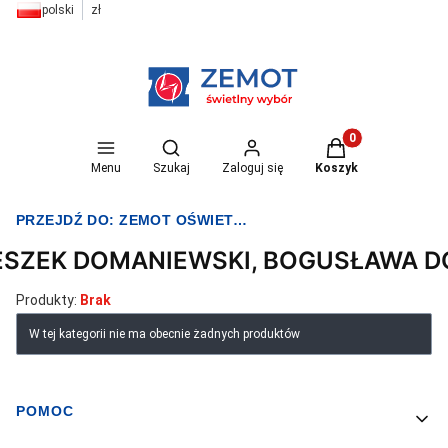
polski
zł
Otwórz wyszukiwarkę
Produkty w koszyk
Menu
Szukaj
Zaloguj się
Koszyk
PRZEJDŹ DO:
ZEMOT OŚWIETLENIE I ELEKTRYKA
ESZEK DOMANIEWSKI, BOGUSŁAWA 
Produkty:
Brak
Lista produktów
W tej kategorii nie ma obecnie żadnych produktów
POMOC
Linki w stopce