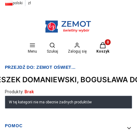
polski
zł
Otwórz wyszukiwarkę
Produkty w koszyk
Menu
Szukaj
Zaloguj się
Koszyk
PRZEJDŹ DO:
ZEMOT OŚWIETLENIE I ELEKTRYKA
ESZEK DOMANIEWSKI, BOGUSŁAWA 
Produkty:
Brak
Lista produktów
W tej kategorii nie ma obecnie żadnych produktów
POMOC
Linki w stopce