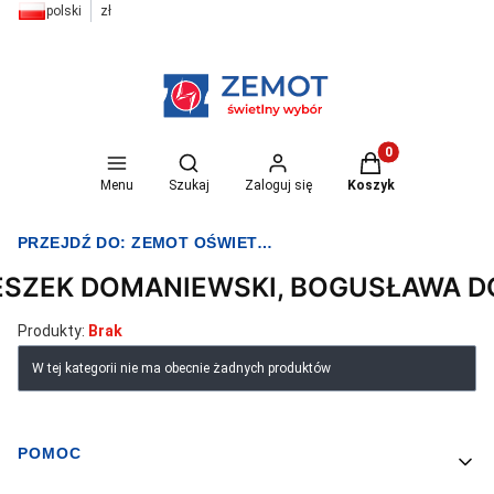
polski
zł
Otwórz wyszukiwarkę
Produkty w koszyk
Menu
Szukaj
Zaloguj się
Koszyk
PRZEJDŹ DO:
ZEMOT OŚWIETLENIE I ELEKTRYKA
ESZEK DOMANIEWSKI, BOGUSŁAWA 
Produkty:
Brak
Lista produktów
W tej kategorii nie ma obecnie żadnych produktów
POMOC
Linki w stopce