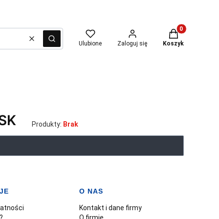
Produkty w kosz
Wyczyść
Szukaj
Ulubione
Zaloguj się
Koszyk
SK
Produkty:
Brak
JE
O NAS
watności
Kontakt i dane firmy
?
O firmie