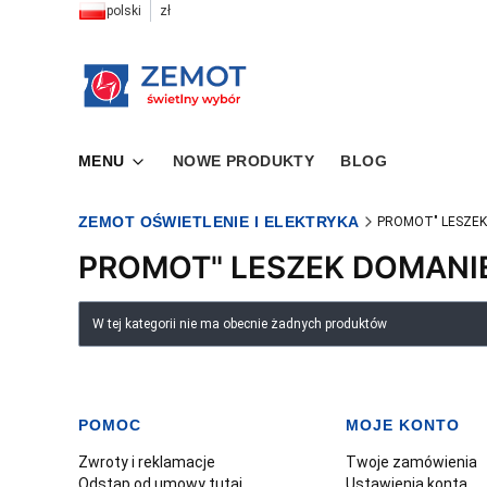
polski
zł
MENU
NOWE PRODUKTY
BLOG
ZEMOT OŚWIETLENIE I ELEKTRYKA
PROMOT" LESZEK
PROMOT" LESZEK DOMANI
Lista produktów
W tej kategorii nie ma obecnie żadnych produktów
POMOC
MOJE KONTO
Linki w stopce
Zwroty i reklamacje
Twoje zamówienia
Odstąp od umowy tutaj
Ustawienia konta