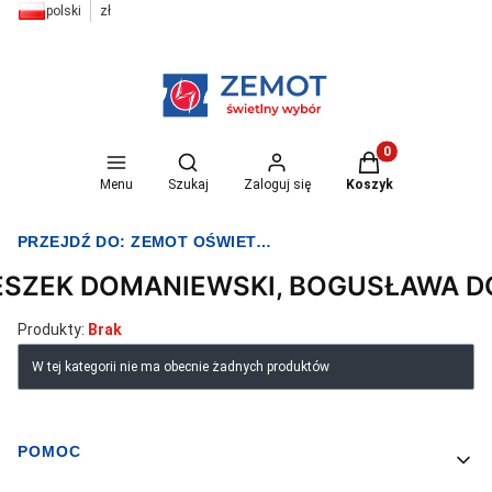
polski
zł
Otwórz wyszukiwarkę
Produkty w koszyk
Menu
Szukaj
Zaloguj się
Koszyk
PRZEJDŹ DO:
ZEMOT OŚWIETLENIE I ELEKTRYKA
ESZEK DOMANIEWSKI, BOGUSŁAWA 
Produkty:
Brak
Lista produktów
W tej kategorii nie ma obecnie żadnych produktów
POMOC
Linki w stopce