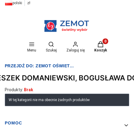
polski
zł
Otwórz wyszukiwarkę
Produkty w koszyk
Menu
Szukaj
Zaloguj się
Koszyk
PRZEJDŹ DO:
ZEMOT OŚWIETLENIE I ELEKTRYKA
ESZEK DOMANIEWSKI, BOGUSŁAWA 
Produkty:
Brak
Lista produktów
W tej kategorii nie ma obecnie żadnych produktów
POMOC
Linki w stopce