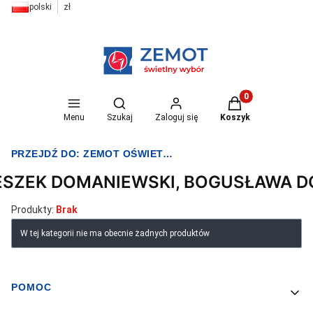
polski
zł
Otwórz wyszukiwarkę
Produkty w koszyk
Menu
Szukaj
Zaloguj się
Koszyk
PRZEJDŹ DO:
ZEMOT OŚWIETLENIE I ELEKTRYKA
ESZEK DOMANIEWSKI, BOGUSŁAWA 
Produkty:
Brak
Lista produktów
W tej kategorii nie ma obecnie żadnych produktów
POMOC
Linki w stopce